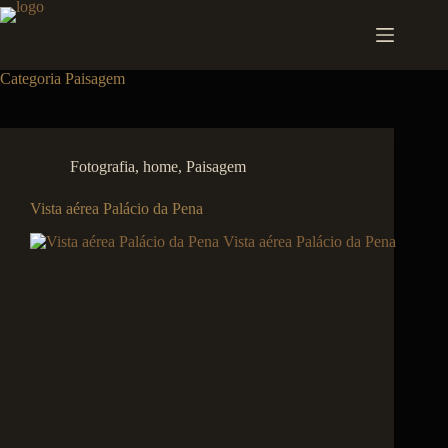
Pular
para
o
conteúdo
Categoria
Paisagem
Fotografia
,
home
,
Paisagem
Vista aérea Palácio da Pena