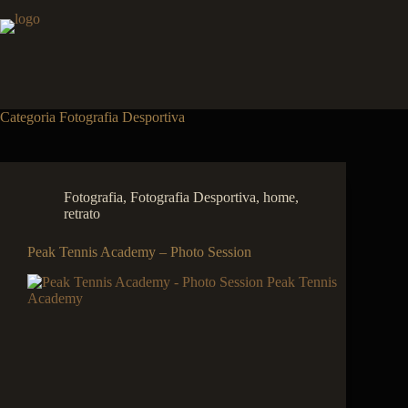
Pular
para
o
conteúdo
Categoria
Fotografia Desportiva
Fotografia
,
Fotografia Desportiva
,
home
,
retrato
Peak Tennis Academy – Photo Session